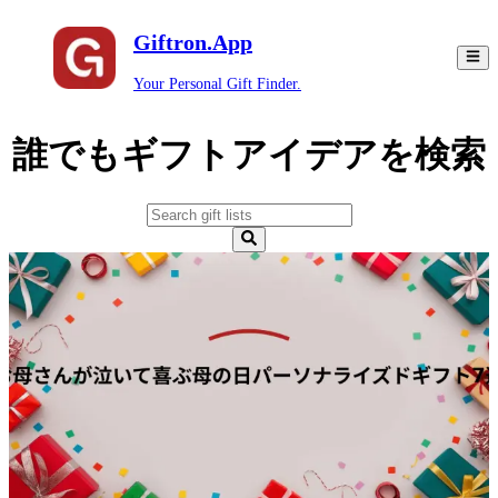
Giftron.App
Your Personal Gift Finder.
誰でもギフトアイデアを検索