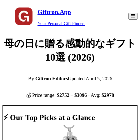
Giftron.App
Your Personal Gift Finder.
母の日に贈る感動的なギフト
10選 (2026)
By
Giftron Editors
Updated
April 5, 2026
💰 Price range:
$
2752
– $
3096
· Avg:
$
2978
⚡ Our Top Picks at a Glance