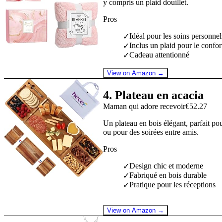
y compris un plaid douillet.
Pros
Idéal pour les soins personnel
✓
Inclus un plaid pour le confor
✓
Cadeau attentionné
✓
View on Amazon →
4
.
Plateau en acacia
Maman qui adore recevoir
€52.27
Un plateau en bois élégant, parfait pou
ou pour des soirées entre amis.
Pros
Design chic et moderne
✓
Fabriqué en bois durable
✓
Pratique pour les réceptions
✓
View on Amazon →