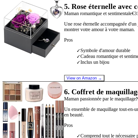
5
.
Rose éternelle avec c
Maman romantique et sentimentale
€3
Une rose éternelle accompagnée d'un j
montrer votre amour à votre maman.
Pros
Symbole d'amour durable
✓
Cadeau romantique et sentime
✓
Inclus un bijou
✓
View on Amazon →
6
.
Coffret de maquillag
Maman passionnée par le maquillage
Un ensemble de maquillage tout-en-un
en beauté.
Pros
Comprend tout le nécessaire 
✓