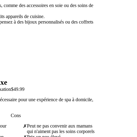
ifs, comme des accessoires en soie ou des soins de
ts appareils de cuisine.
ensez à des bijoux personnalisés ou des coffrets
uxe
xation
$49.99
nécessaire pour une expérience de spa à domicile,
Cons
pour
Peut ne pas convenir aux mamans
✗
qui n'aiment pas les soins corporels
en-
Prix un peu élevé