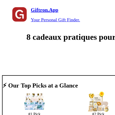
Giftron.App
Your Personal Gift Finder.
8 cadeaux pratiques pour
⚡ Our Top Picks at a Glance
#
1
Pick
#
2
Pick