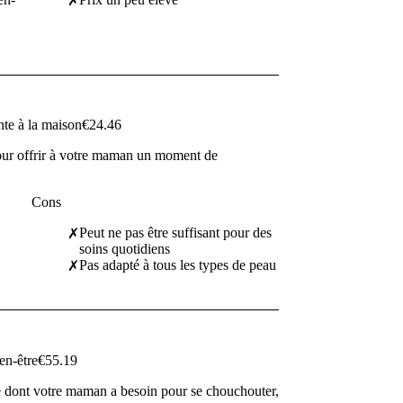
✗
te à la maison
€24.46
our offrir à votre maman un moment de
Cons
Peut ne pas être suffisant pour des
✗
soins quotidiens
Pas adapté à tous les types de peau
✗
en-être
€55.19
 ce dont votre maman a besoin pour se chouchouter,