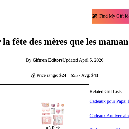
Find My Gift Id
 la fête des mères que les maman
By
Giftron Editors
Updated
April 5, 2026
💰 Price range:
$
24
– $
55
· Avg:
$
43
Related Gift Lists
Cadeaux pour Papa: L
Cadeaux Anniversaire
#
3
Pick