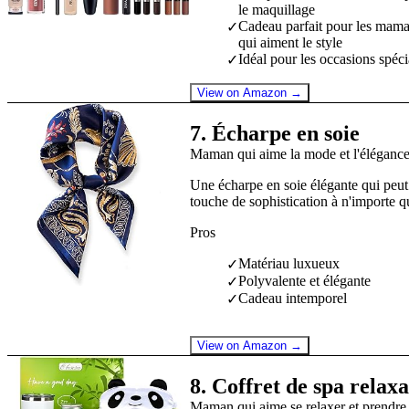
le maquillage
Cadeau parfait pour les mam
✓
qui aiment le style
Idéal pour les occasions spéci
✓
View on Amazon →
7
.
Écharpe en soie
Maman qui aime la mode et l'éléganc
Une écharpe en soie élégante qui peut 
touche de sophistication à n'importe q
Pros
Matériau luxueux
✓
Polyvalente et élégante
✓
Cadeau intemporel
✓
View on Amazon →
8
.
Coffret de spa relax
Maman qui aime se relaxer et prendre 