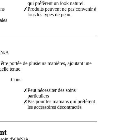
qui préfèrent un look naturel
ans
Produits peuvent ne pas convenir à
✗
tous les types de peau
ales
e
N/A
être portée de plusieurs manières, ajoutant une
uelle tenue.
Cons
Peut nécessiter des soins
✗
particuliers
Pas pour les mamans qui préfèrent
✗
les accessoires décontractés
ant
soin d'elle
N/A