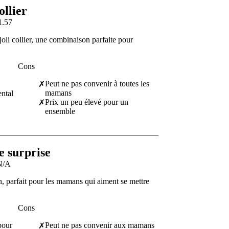
ollier
1.57
oli collier, une combinaison parfaite pour
Cons
Peut ne pas convenir à toutes les
✗
mamans
ntal
Prix un peu élevé pour un
✗
ensemble
e surprise
N/A
, parfait pour les mamans qui aiment se mettre
Cons
pour
Peut ne pas convenir aux mamans
✗