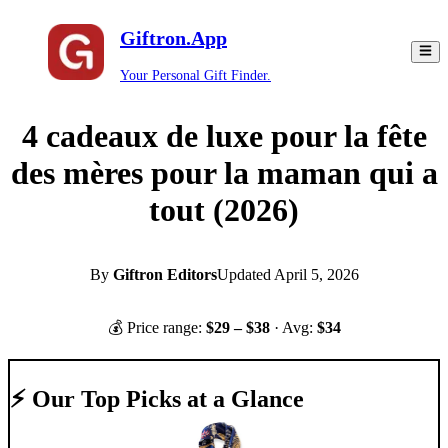
Giftron.App
Your Personal Gift Finder.
4 cadeaux de luxe pour la fête
des mères pour la maman qui a
tout (2026)
By
Giftron Editors
Updated
April 5, 2026
💰 Price range:
$
29
– $
38
· Avg:
$
34
⚡ Our Top Picks at a Glance